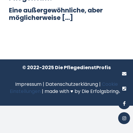
Eine außergewöhnliche, aber
Datenschutz
möglicherweise […]
Kontakt
© 2022-2025 Die PflegedienstProfis
Impressum
|
Datenschutzerklärung
|
Cookie
Einstellungen
| made with ♥ by
Die Erfolgsbringer