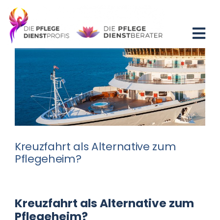
Zum
Inhalt
springen
Tog
Nav
Home
Blog
Existenzgründung
Kreuzfahrt als Alternative zum
Beratung
Pflegeheim?
Fortbildung
Kreuzfahrt als Alternative zum
Partner
Pflegeheim?