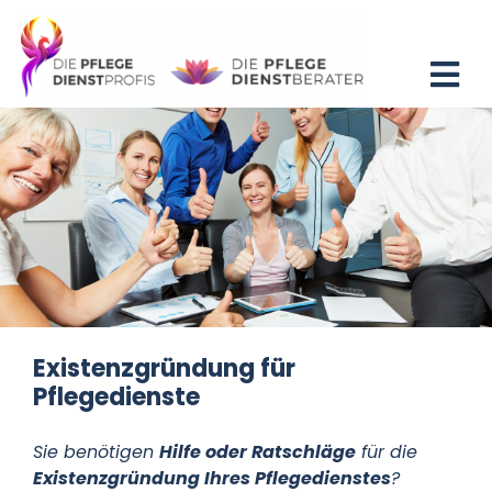
Zum
Inhalt
springen
Tog
Nav
Home
Blog
Existenzgründung
Beratung
Existenzgründung für
Pflegedienste
Fortbildung
Sie benötigen
Hilfe oder Ratschläge
für die
Partner
Existenzgründung Ihres Pflegedienstes
?