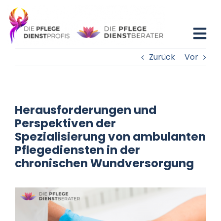
Zum
Inhalt
springen
Tog
Zurück
Vor
Nav
Home
Blog
Herausforderungen und
Perspektiven der
Existenzgründung
Spezialisierung von ambulanten
Pflegediensten in der
Beratung
chronischen Wundversorgung
Fortbildung
Partner