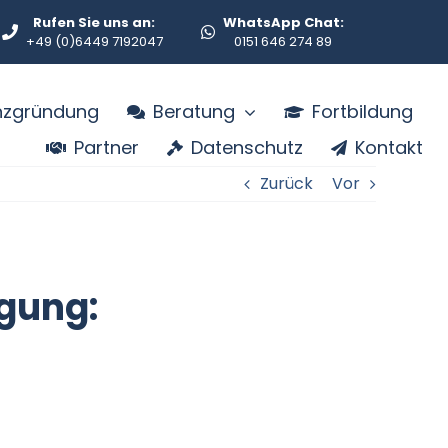
Rufen Sie uns an:
WhatsApp Chat:
+49 (0)6449 7192047
0151 646 274 89
enzgründung
Beratung
Fortbildung
Partner
Datenschutz
Kontakt
Zurück
Vor
gung: