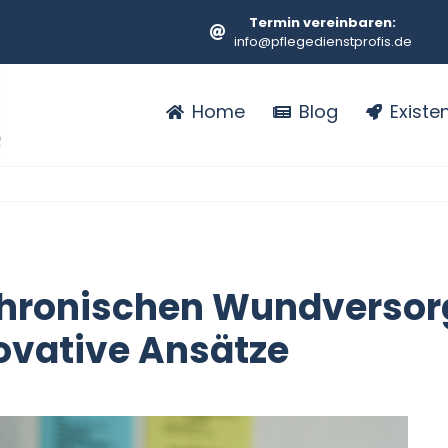
Termin vereinbaren:
info@pflegedienstprofis.de
Home
Blog
Exist
chronischen Wundversor
novative Ansätze