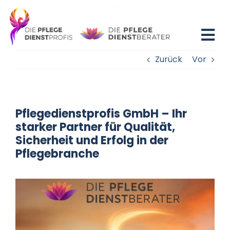
Zum
Inhalt
springen
Tog
Zurück
Vor
Nav
Home
Blog
Pflegedienstprofis GmbH – Ihr
starker Partner für Qualität,
Existenzgründung
Sicherheit und Erfolg in der
Pflegebranche
Beratung
Fortbildung
Partner