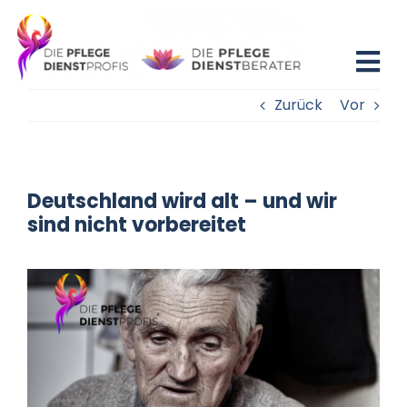
Zum
Inhalt
springen
Tog
Zurück
Vor
Nav
Home
Blog
Deutschland wird alt – und wir
sind nicht vorbereitet
Existenzgründung
Beratung
Fortbildung
Partner