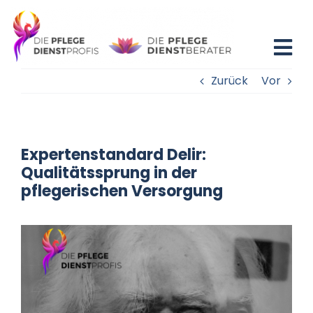
Zum
Inhalt
springen
Tog
Zurück
Vor
Nav
Home
Blog
Expertenstandard Delir:
Qualitätssprung in der
Existenzgründung
pflegerischen Versorgung
Beratung
Fortbildung
Partner