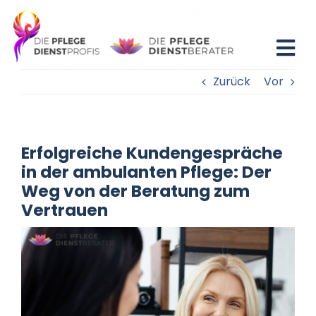
Zum
Inhalt
springen
Tog
Zurück
Vor
Nav
Home
Blog
Erfolgreiche Kundengespräche
in der ambulanten Pflege: Der
Existenzgründung
Weg von der Beratung zum
Vertrauen
Beratung
Fortbildung
Partner