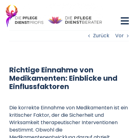
Zum
Inhalt
springen
Tog
Zurück
Vor
Nav
Home
Blog
Richtige Einnahme von
Existenzgründung
Medikamenten: Einblicke und
Einflussfaktoren
Beratung
Die korrekte Einnahme von Medikamenten ist ein
Fortbildung
kritischer Faktor, der die Sicherheit und
Wirksamkeit therapeutischer Interventionen
bestimmt. Obwohl die
Partner
Medikamentenentwicklung darauf abzielt,