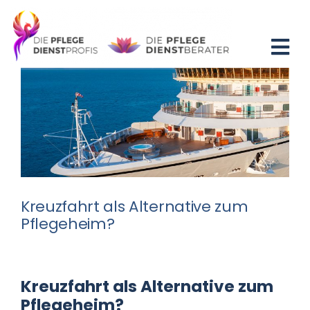
Zum
Inhalt
springen
Tog
Nav
Home
Blog
Existenzgründung
Kreuzfahrt als Alternative zum
Beratung
Pflegeheim?
Fortbildung
Kreuzfahrt als Alternative zum
Partner
Pflegeheim?