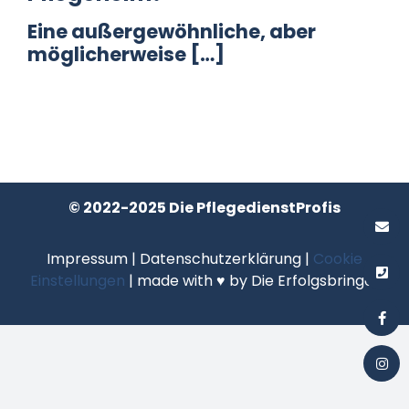
Eine außergewöhnliche, aber
Datenschutz
möglicherweise […]
Kontakt
© 2022-2025 Die PflegedienstProfis
Impressum
|
Datenschutzerklärung
|
Cookie
Einstellungen
| made with ♥ by
Die Erfolgsbringer