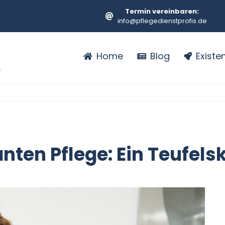
Termin vereinbaren:
info@pflegedienstprofis.de
Home
Blog
Exist
nten Pflege: Ein Teufels