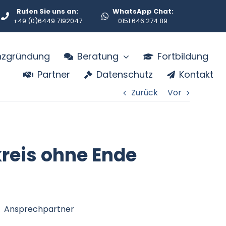
Rufen Sie uns an:
WhatsApp Chat:
+49 (0)6449 7192047
0151 646 274 89
enzgründung
Beratung
Fortbildung
Partner
Datenschutz
Kontakt
Zurück
Vor
kreis ohne Ende
Ansprechpartner