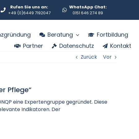
Rufen Sie uns an:
WhatsApp Chat:
+49 (0)6449 7192047
0151 646 274 89
enzgründung
Beratung
Fortbildung
Partner
Datenschutz
Kontakt
Zurück
Vor
r Pflege“
s DNQP eine Expertengruppe gegründet. Diese
levante Indikatoren. Der