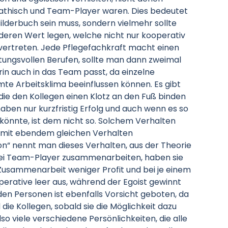
pathisch und Team-Player waren. Dies bedeutet
ilderbuch sein muss, sondern vielmehr sollte
deren Wert legen, welche nicht nur kooperativ
 vertreten. Jede Pflegefachkraft macht einen
tungsvollen Berufen, sollte man dann zweimal
in auch in das Team passt, da einzelne
te Arbeitsklima beeinflussen können. Es gibt
die den Kollegen einen Klotz an den Fuß binden
ben nur kurzfristig Erfolg und auch wenn es so
 könnte, ist dem nicht so. Solchem Verhalten
, mit ebendem gleichen Verhalten
n“ nennt man dieses Verhalten, aus der Theorie
wei Team-Player zusammenarbeiten, haben sie
e Zusammenarbeit weniger Profit und bei je einem
erative leer aus, während der Egoist gewinnt
en Personen ist ebenfalls Vorsicht geboten, da
ie Kollegen, sobald sie die Möglichkeit dazu
o viele verschiedene Persönlichkeiten, die alle