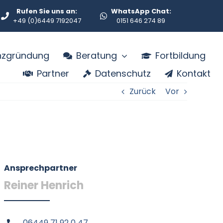
Rufen Sie uns an:
WhatsApp Chat:
+49 (0)6449 7192047
0151 646 274 89
enzgründung
Beratung
Fortbildung
Partner
Datenschutz
Kontakt
Zurück
Vor
Ansprechpartner
Reiner Henrich
06449 71 92 0 47