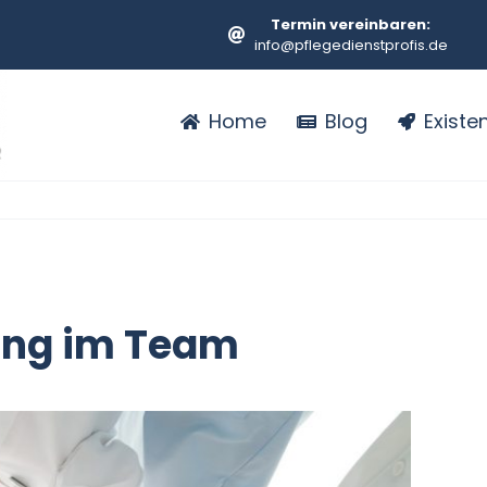
Termin vereinbaren:
info@pflegedienstprofis.de
Home
Blog
Exist
lung im Team