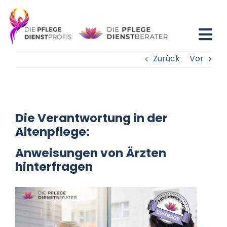
Zum
Inhalt
springen
Tog
Zurück
Vor
Nav
Home
Blog
Die Verantwortung in der
Existenzgründung
Altenpflege:
Anweisungen von Ärzten
Beratung
hinterfragen
Fortbildung
Partner