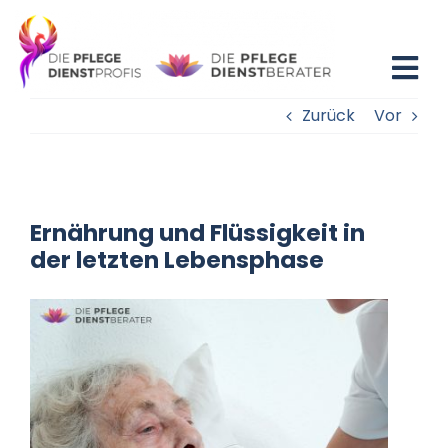
Zum
Inhalt
springen
Tog
Zurück
Vor
Nav
Home
Blog
Ernährung und Flüssigkeit in
Existenzgründung
der letzten Lebensphase
Beratung
Fortbildung
Partner