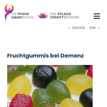
Zum
Inhalt
springen
Tog
Zurück
Vor
Nav
Home
Blog
Fruchtgummis bei Demenz
Existenzgründung
Beratung
Fortbildung
Partner