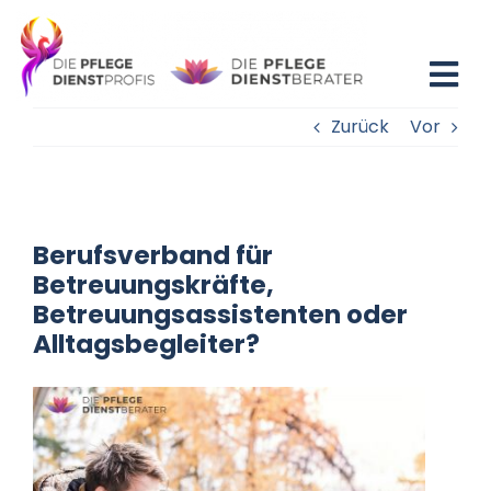
Zum
Inhalt
springen
Tog
Zurück
Vor
Nav
Home
Blog
Berufsverband für
Existenzgründung
Betreuungskräfte,
Betreuungsassistenten oder
Alltagsbegleiter?
Beratung
Fortbildung
Partner