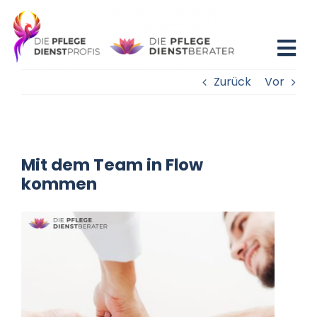
Zum
Inhalt
springen
Tog
Zurück
Vor
Nav
Home
Blog
Mit dem Team in Flow
Existenzgründung
kommen
Beratung
Fortbildung
Partner