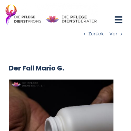
Zum
Inhalt
springen
Tog
Zurück
Vor
Nav
Home
Blog
Der Fall Mario G.
Existenzgründung
Beratung
Fortbildung
Partner