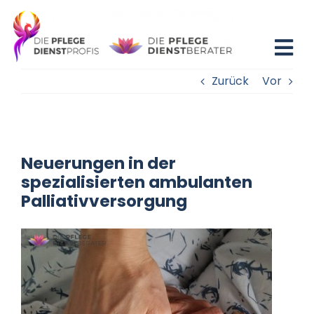
Zum
Inhalt
springen
Tog
Zurück
Vor
Nav
Home
Blog
Neuerungen in der
Existenzgründung
spezialisierten ambulanten
Palliativversorgung
Beratung
Fortbildung
Partner