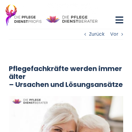
Zum
Inhalt
springen
Tog
Zurück
Vor
Nav
Home
Blog
Pflegefachkräfte werden immer
Existenzgründung
älter
– Ursachen und Lösungsansätze
Beratung
Fortbildung
Partner