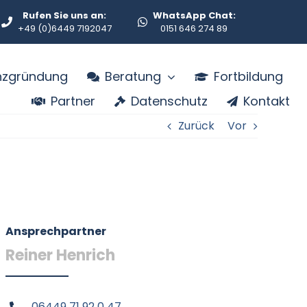
Rufen Sie uns an:
WhatsApp Chat:
+49 (0)6449 7192047
0151 646 274 89
enzgründung
Beratung
Fortbildung
Partner
Datenschutz
Kontakt
Zurück
Vor
Ansprechpartner
Reiner Henrich
06449 71 92 0 47