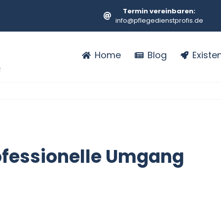
Termin vereinbaren:
info@pflegedienstprofis.de
Home
Blog
Exist
ofessionelle Umgang