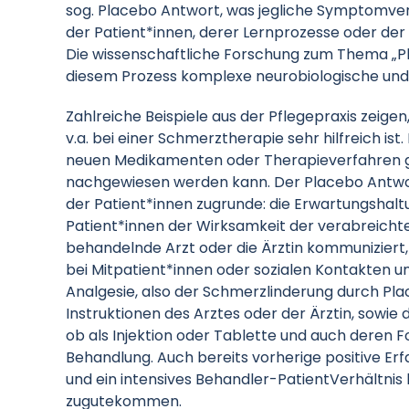
sog. Placebo Antwort, was jegliche Symptomve
der Patient*innen, derer Lernprozesse oder de
Die wissenschaftliche Forschung zum Thema „Pl
diesem Prozess komplexe neurobiologische und
Zahlreiche Beispiele aus der Pflegepraxis zeige
v.a. bei einer Schmerztherapie sehr hilfreich ist.
neuen Medikamenten oder Therapieverfahren 
nachgewiesen werden kann. Der Placebo Antwor
der Patient*innen zugrunde: die Erwartungshalt
Patient*innen der Wirksamkeit der verabreich
behandelnde Arzt oder die Ärztin kommuniziert
bei Mitpatient*innen oder sozialen Kontakten u
Analgesie, also der Schmerzlinderung durch P
Instruktionen des Arztes oder der Ärztin, sowie d
ob als Injektion oder Tablette und auch deren Fo
Behandlung. Auch bereits vorherige positive E
und ein intensives Behandler-PatientVerhältni
zugutekommen.